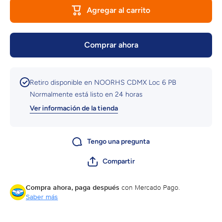
Smartbit
Smartbi
Agregar al carrito
SBAVR1350
SBAVR13
1350VA 8C
1350VA 
11m de
11m d
garantía
garantí
Comprar ahora
Retiro disponible en
NOORHS CDMX Loc 6 PB
Normalmente está listo en 24 horas
Ver información de la tienda
Tengo una pregunta
Compartir
Compra ahora, paga después
con Mercado Pago.
Saber más