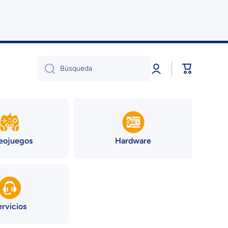
Iniciar
Carrito
Búsqueda
sesión
eojuegos
Hardware
ervicios