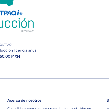
ONTPAQI
cción licencia anual
950.00 MXN
Acerca de nosotros
S
t
Consolidada como una empresa de tecnología líder en