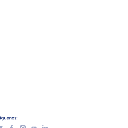
íguenos:
wittercom/NOORhs_oficial
facebookcom/noorhys/
instagramcom/noorhsmxoficial/
linkedincom/company/noorhs-
youtubecom/channel/UCs6zcdVcNxPjo0MjsCFxpBg