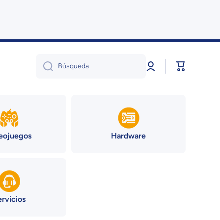
Iniciar
Carrito
Búsqueda
sesión
eojuegos
Hardware
ervicios