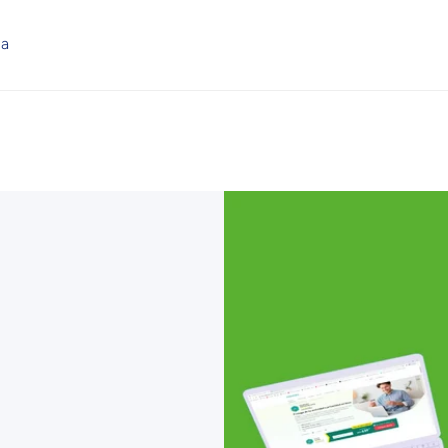
ña
Compra ahora y paga a meses sin
tarjeta de crédito