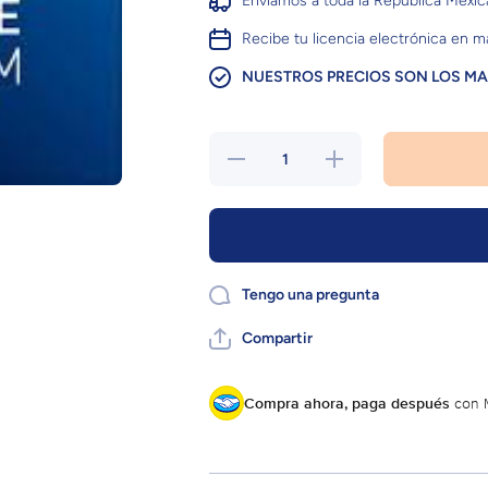
Envíamos a toda la República Mexi
Recibe tu licencia electrónica en 
NUESTROS PRECIOS SON LOS M
Reducir
Aumentar
cantidad
cantidad
para
para
Magix
Magix
Video
Video
Deluxe
Deluxe
2025
2025
premium
premium
Tengo una pregunta
Compartir
Compra ahora, paga después
con 