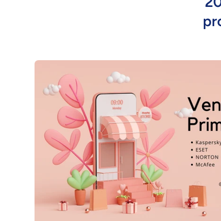
20
pr