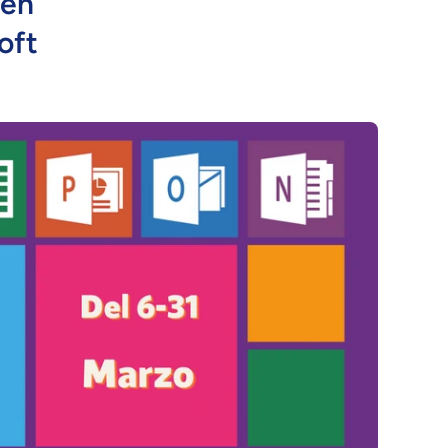
 en
oft