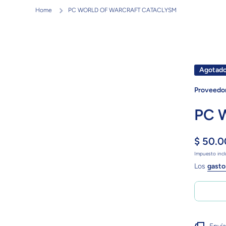
Home
PC WORLD OF WARCRAFT CATACLYSM
Agotad
Proveedor
PC 
$ 50.
Impuesto incl
Los
gasto