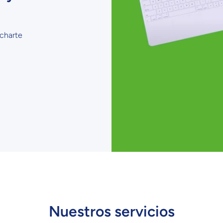
Meses sin Tarjeta.
En tu cuenta de Mercado Pago,
elige la cantidad de
2
meses
y confirma.
Paga mes a mes
con saldo disponible, débito u
3
ucharte
otros medios.
Crédito sujeto a aprobación.
¿Tienes dudas? Consulta nuestra
Ayuda.
Nuestros servicios