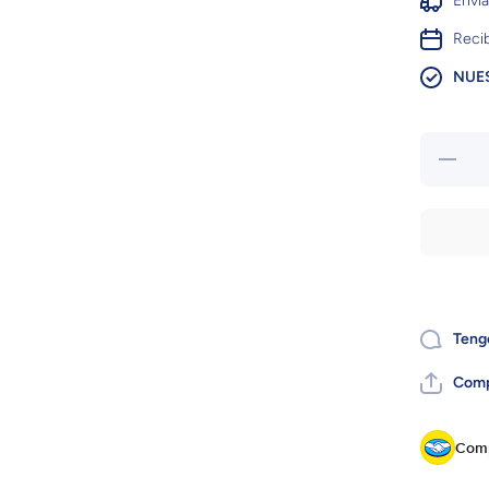
Enví
Recib
NUE
Reduc
canti
para 
WORLD
WARCR
CATAC
Teng
Comp
Comp