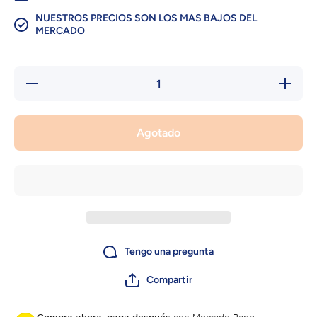
NUESTROS PRECIOS SON LOS MAS BAJOS DEL
MERCADO
Reducir
Aumentar
cantidad
cantidad
para PC
para PC
PES
PES
2013
2013
Agotado
Tengo una pregunta
Compartir