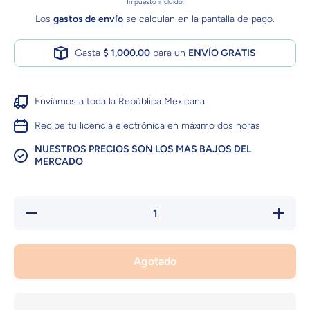
Impuesto incluido.
Los
gastos de envío
se calculan en la pantalla de pago.
Gasta
$ 1,000.00
para un
ENVÍO GRATIS
Envíamos a toda la República Mexicana
Recibe tu licencia electrónica en máximo dos horas
NUESTROS PRECIOS SON LOS MAS BAJOS DEL
MERCADO
Reducir
Aument
cantidad para
cantidad 
PC NEED
PC NE
FOR SPEED
FOR SP
SHIFT 2
SHIFT
Agotado
UNLEASHED
UNLEAS
PC
PC