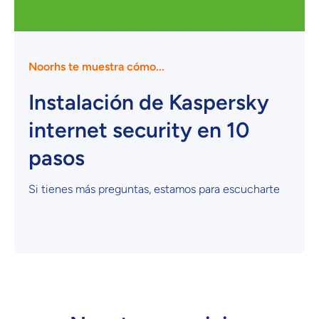
con Meses sin Tarjeta.
En tu cuenta de Mercado Pago,
elige la
2
cantidad de meses
y confirma.
Paga mes a mes
con saldo disponible,
3
débito u otros medios.
Noorhs te muestra cómo...
Crédito sujeto a aprobación.
Instalación de Kaspersky
¿Tienes dudas? Consulta nuestra
Ayuda.
internet security en 10
pasos
Si tienes más preguntas, estamos para escucharte