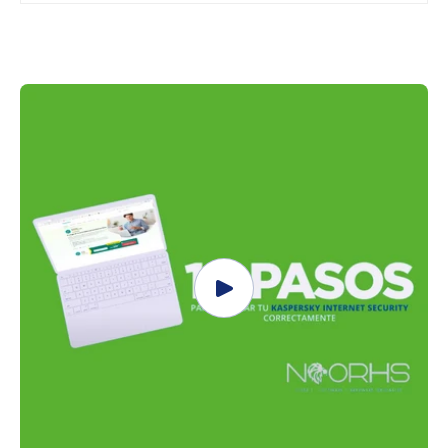
Compra ahora y paga a meses
sin tarjeta de crédito
Agrega tu producto al carrito y
elige pagar
1